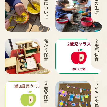
園について
園の生活
預かり保育
２歳児保育
３歳児保育
ちいさい広場