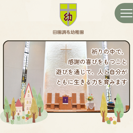
田園調布幼稚園トップペ
togg
navi
祈りの中で、
感謝の喜びをもつこと
遊びを通じて、人と自分が
ともに生きる力を育みます